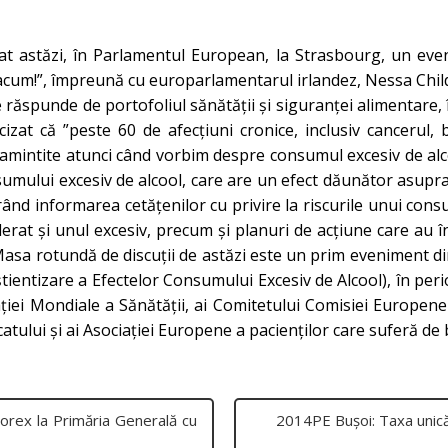
t astăzi, în Parlamentul European, la Strasbourg, un even
cum!”, împreună cu europarlamentarul irlandez, Nessa Child
 răspunde de portofoliul sănătății și siguranței alimentare,
izat că ”peste 60 de afecțiuni cronice, inclusiv cancerul, bo
s amintite atunci când vorbim despre consumul excesiv de alc
umului excesiv de alcool, care are un efect dăunător asupra
ând informarea cetățenilor cu privire la riscurile unui consu
erat și unul excesiv, precum și planuri de acțiune care au 
Masa rotundă de discuții de astăzi este un prim eveniment din
ntizare a Efectelor Consumului Excesiv de Alcool), în per
ației Mondiale a Sănătății, ai Comitetului Comisiei Europene
catului și ai Asociației Europene a pacienților care suferă de 
rorex la Primăria Generală cu
2014PE Bușoi: Taxa unică