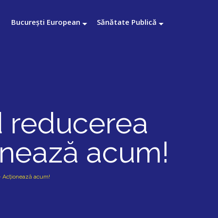
București European
Sănătate Publică
d reducerea
onează acum!
 – Acționează acum!