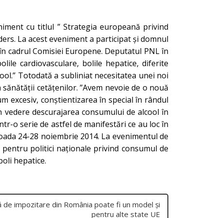
iment cu titlul ” Strategia europeană privind
ers. La acest eveniment a participat și domnul
 în cadrul Comisiei Europene. Deputatul PNL în
lile cardiovasculare, bolile hepatice, diferite
ool.” Totodată a subliniat necesitatea unei noi
 sănătății cetățenilor. ”Avem nevoie de o nouă
m excesiv, conștientizarea în special în rândul
în vedere descurajarea consumului de alcool în
tr-o serie de astfel de manifestări ce au loc în
ioada 24-28 noiembrie 2014. La evenimentul de
 pentru politici naționale privind consumul de
boli hepatice.
 de impozitare din România poate fi un model și
pentru alte state UE