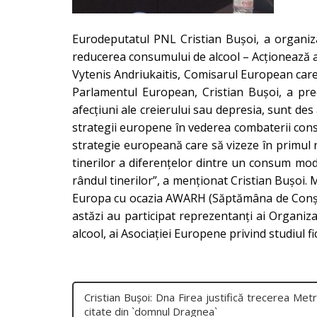
Eurodeputatul PNL Cristian Buşoi, a organiza
reducerea consumului de alcool – Acționează a
Vytenis Andriukaitis, Comisarul European care
Parlamentul European, Cristia
n Bușoi, a prec
afecțiuni ale creierului sau depresia, sunt de
strategii europene în vederea combaterii cons
strategie europeană care să vizeze în primul r
tinerilor a diferențelor dintre un consum mod
rândul tinerilor”, a menționat Cristian Bușoi. 
Europa cu ocazia AWARH (Săptămâna de Conștie
astăzi au participat reprezentanți ai Organiz
alcool, ai Asociației Europene privind studiul fi
Cristian Bușoi: Dna Firea justifică trecerea Met
citate din `domnul Dragnea`