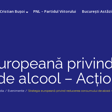
Cristian Bușoi
PNL – Partidul Viitorului
București Astăzi
europeană privin
de alcool – Acți
dia
/
Evenimente
/
Strategia europeană privind reducerea consumului de alcool