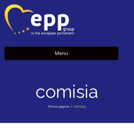
Menu
comisia
Prima pagina
/
comisia