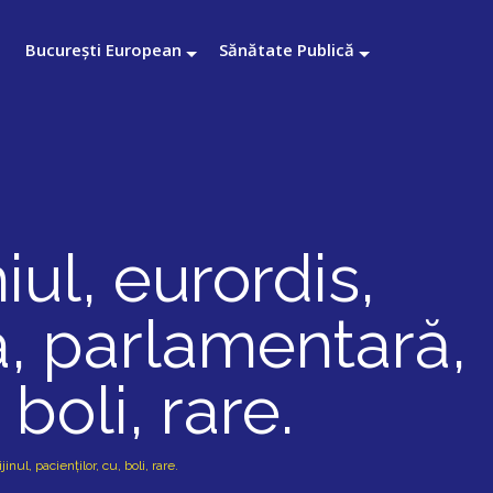
București European
Sănătate Publică
iul, eurordis,
ea, parlamentară,
 boli, rare.
nul, pacienților, cu, boli, rare.