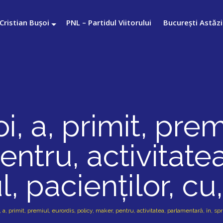
Cristian Bușoi
PNL – Partidul Viitorului
București Astăzi
oi, a, primit, prem
entru, activitat
ul, pacienților, cu,
, a, primit, premiul, eurordis, policy, maker, pentru, activitatea, parlamentară, în, spriji