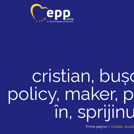
cristian, buș
policy, maker, p
în, sprijin
Prima pagina
/
cristian, bușoi