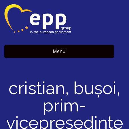
Menu
cristian, buşoi,
prim-
vicepreşedinte