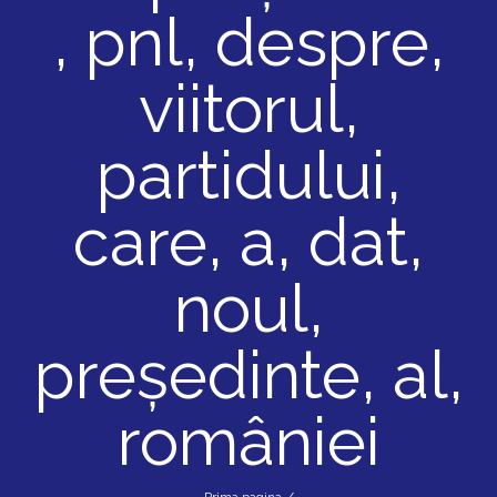
, pnl, despre,
viitorul,
partidului,
care, a, dat,
noul,
preşedinte, al,
româniei