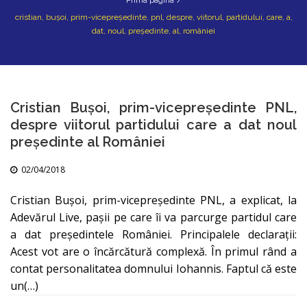
Prima pagina
/
cristian, buşoi, prim-vicepreşedinte, pnl, despre, viitorul, partidului, care, a,
dat, noul, preşedinte, al, româniei
Cristian Buşoi, prim-vicepreşedinte PNL,
despre viitorul partidului care a dat noul
preşedinte al României
02/04/2018
Cristian Buşoi, prim-vicepreşedinte PNL, a explicat, la
Adevărul Live, paşii pe care îi va parcurge partidul care
a dat preşedintele României. Principalele declaraţii:
Acest vot are o încărcătură complexă. În primul rând a
contat personalitatea domnului Iohannis. Faptul că este
un(…)