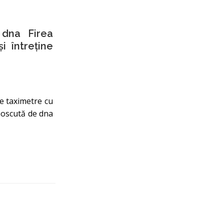
 dna Firea
 întreține
de taximetre cu
unoscută de dna