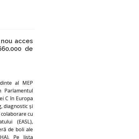
n nou acces
 660.000 de
edinte al MEP
n Parlamentul
ei C în Europa
g, diagnostic și
 colaborare cu
tului (EASL),
ră de boli ale
HA). Pe lista