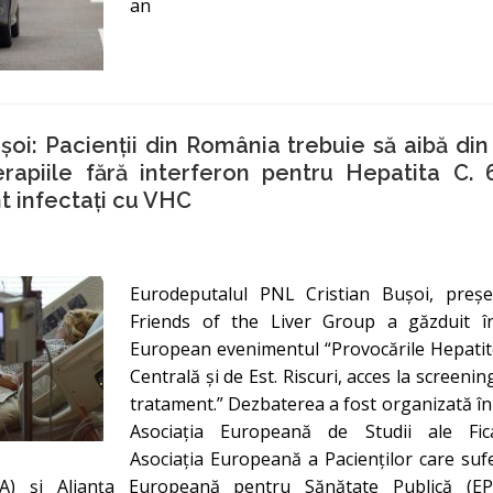
an
ușoi: Pacienții din România trebuie să aibă di
erapiile fără interferon pentru Hepatita C.
t infectați cu VHC
Eurodeputalul PNL Cristian Bușoi, preș
Friends of the Liver Group a găzduit î
European evenimentul “Provocările Hepatit
Centrală și de Est. Riscuri, acces la screenin
tratament.” Dezbaterea a fost organizată în
Asociația Europeană de Studii ale Fica
Asociația Europeană a Pacienților care sufe
LPA) și Alianța Europeană pentru Sănătate Publică (EP