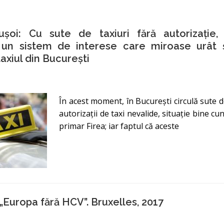
Bușoi: Cu sute de taxiuri fără autorizație,
 un sistem de interese care miroase urât și
taxiul din București
În acest moment, în București circulă sute 
autorizații de taxi nevalide, situație bine c
primar Firea; iar faptul că aceste
„Europa fără HCV”. Bruxelles, 2017