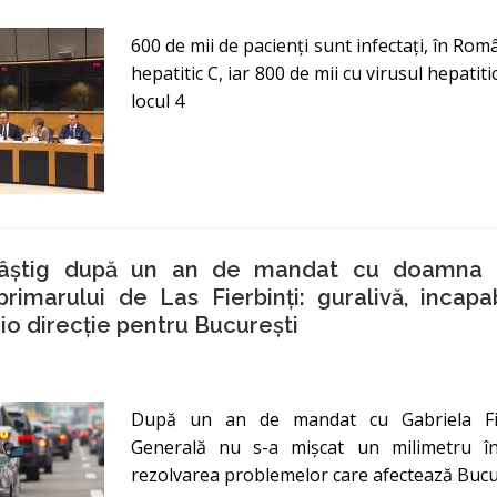
600 de mii de pacienți sunt infectați, în Româ
hepatitic C, iar 800 de mii cu virusul hepatit
locul 4
câștig după un an de mandat cu doamna 
rimarului de Las Fierbinți: guralivă, incapab
io direcție pentru București
După un an de mandat cu Gabriela Fir
Generală nu s-a mişcat un milimetru î
rezolvarea problemelor care afectează Bucur