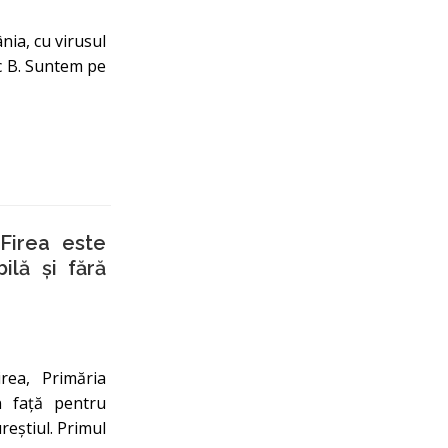
nia, cu virusul
ic B. Suntem pe
Firea este
ilă și fără
ea, Primăria
n faţă pentru
eştiul. Primul