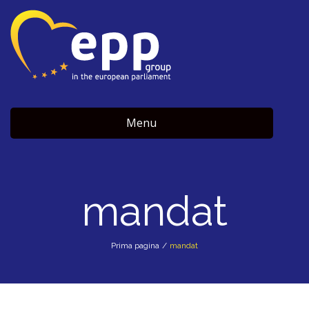
Menu
mandat
Prima pagina
/
mandat