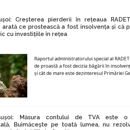
Bușoi: Creșterea pierderii în rețeaua RADET
i arată ce prostească a fost insolvența și că p
c cu investițiile în rețea
Raportul administratorului special al RADET
de proastă a fost decizia băgării în insolve
și cât de mare este dezinteresul Primăriei G
 Bușoi: Măsura contului de TVA este o
lă. Buimăceşte pe toată lumea, nu rezolv