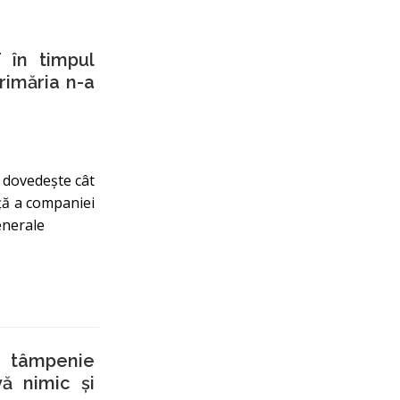
 în timpul
rimăria n-a
 dovedește cât
nță a companiei
enerale
 tâmpenie
ă nimic şi