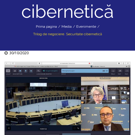
cibernetică
Prima pagina
/
Media
/
Evenimente
/
Trilog de negociere. Securitate cibernetică
30/10/2020