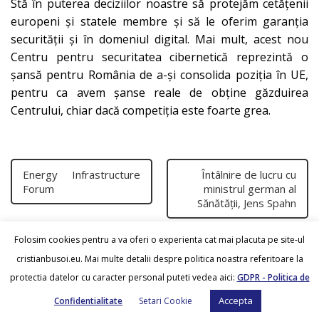
Stă în puterea deciziilor noastre să protejăm cetățenii
europeni și statele membre și să le oferim garanția
securității și în domeniul digital. Mai mult, acest nou
Centru pentru securitatea cibernetică reprezintă o
șansă pentru România de a-și consolida poziția în UE,
pentru ca avem șanse reale de obține găzduirea
Centrului, chiar dacă competiția este foarte grea.
Energy Infrastructure
Întâlnire de lucru cu
Forum
ministrul german al
Sănătății, Jens Spahn
Folosim cookies pentru a va oferi o experienta cat mai placuta pe site-ul
cristianbusoi.eu. Mai multe detalii despre politica noastra referitoare la
protectia datelor cu caracter personal puteti vedea aici:
GDPR - Politica de
Accepta
Confidentialitate
Setari Cookie
Cristian Busoi
© 2026.