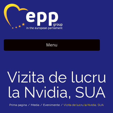
Menu
Vizita de lucru
la Nvidia, SUA
Prima pagina
/
Media
/
Evenimente
/
Vizita de lucru la Nvidia, SUA