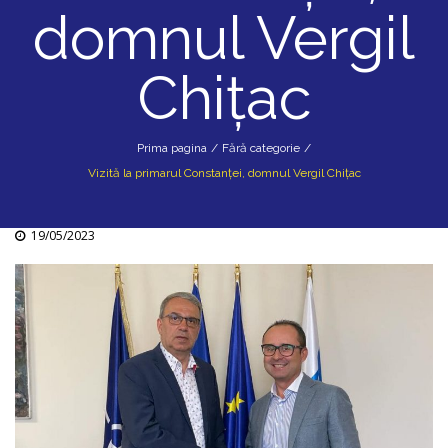
domnul Vergil
Chițac
Prima pagina
/
Fără categorie
/
Vizită la primarul Constanței, domnul Vergil Chițac
19/05/2023