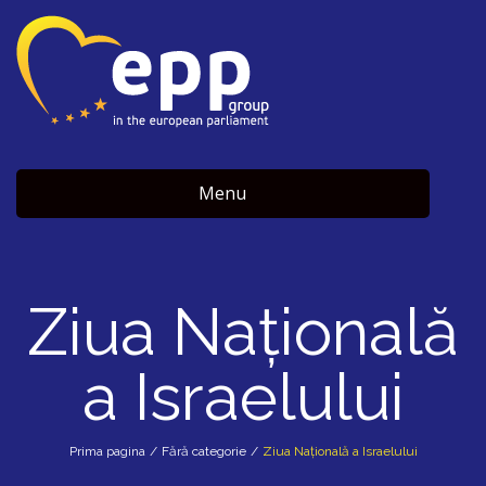
Menu
Ziua Națională
a Israelului
Prima pagina
/
Fără categorie
/
Ziua Națională a Israelului