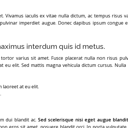
Vivamus iaculis ex vitae nulla dictum, ac tempus risus v
, pulvinar imperdiet augue. Donec dapibus ipsum congue e
aximus interdum quis id metus.
ortor varius sit amet. Fusce placerat nulla non risus pulvi
t eu elit. Sed mattis magna vehicula dictum cursus. Nulla ac
laoreet at eu elit.
.
m dui blandit ac.
Sed scelerisque nisi eget augue blandit
on eros sit amet, posuere blandit orci. In porta vulputate a