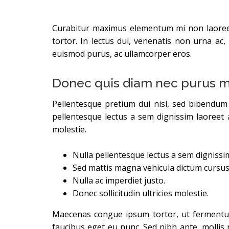
Curabitur maximus elementum mi non laoreet. 
tortor. In lectus dui, venenatis non urna ac
euismod purus, ac ullamcorper eros.
Donec quis diam nec purus m
Pellentesque pretium dui nisl, sed bibendum t
pellentesque lectus a sem dignissim laoreet a
molestie.
Nulla pellentesque lectus a sem dignissim 
Sed mattis magna vehicula dictum cursus
Nulla ac imperdiet justo.
Donec sollicitudin ultricies molestie.
Maecenas congue ipsum tortor, ut fermentu
faucibus eget eu nunc. Sed nibh ante, mollis n