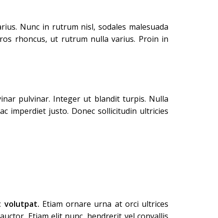
arius. Nunc in rutrum nisl, sodales malesuada
ros rhoncus, ut rutrum nulla varius. Proin in
nar pulvinar. Integer ut blandit turpis. Nulla
 imperdiet justo. Donec sollicitudin ultricies
 volutpat.
Etiam ornare urna at orci ultrices
uctor. Etiam elit nunc, hendrerit vel convallis