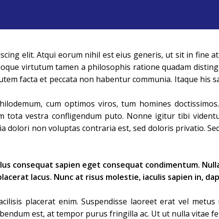
cing elit. Atqui eorum nihil est eius generis, ut sit in fin
oque virtutum tamen a philosophis ratione quadam distinguit
tem facta et peccata non habentur communia. Itaque his sa
 Philodemum, cum optimos viros, tum homines doctissimos.
 tota vestra confligendum puto. Nonne igitur tibi vident
olori non voluptas contraria est, sed doloris privatio. Sed 
sellus consequat sapien eget consequat condimentum. Nu
acerat lacus. Nunc at risus molestie, iaculis sapien in, da
facilisis placerat enim. Suspendisse laoreet erat vel metus 
um est, at tempor purus fringilla ac. Ut ut nulla vitae felis