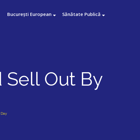
București European
Sănătate Publică
 Sell Out By
s Day