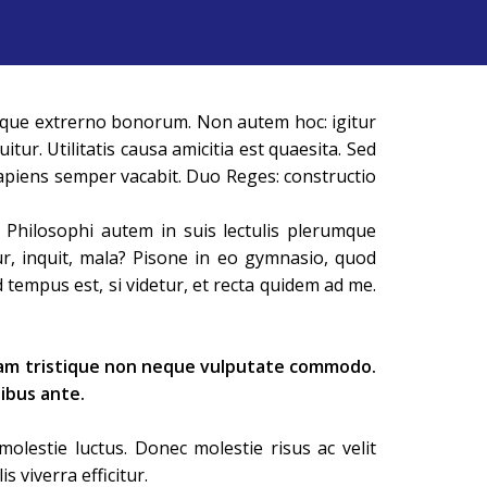
e atque extrerno bonorum. Non autem hoc: igitur
ur. Utilitatis causa amicitia est quaesita. Sed
piens semper vacabit. Duo Reges: constructio
 Philosophi autem in suis lectulis plerumque
ur, inquit, mala? Pisone in eo gymnasio, quod
tempus est, si videtur, et recta quidem ad me.
llam tristique non neque vulputate commodo.
pibus ante.
molestie luctus. Donec molestie risus ac velit
 viverra efficitur.