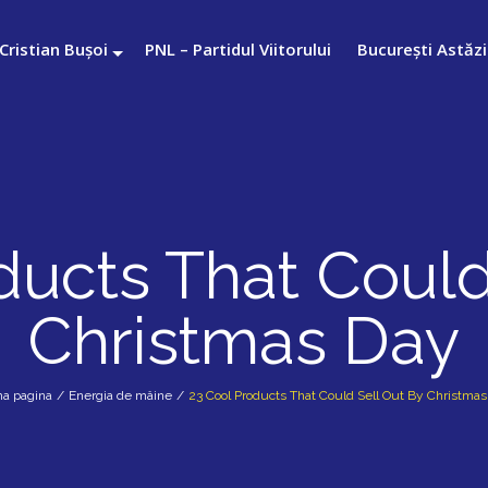
Cristian Bușoi
PNL – Partidul Viitorului
București Astăzi
ducts That Could
Christmas Day
ma pagina
/
Energia de mâine
/
23 Cool Products That Could Sell Out By Christma