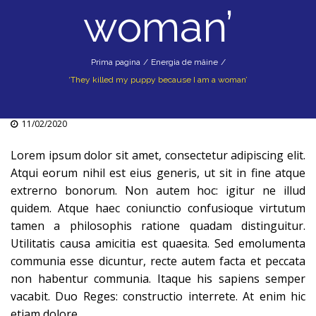
woman’
Prima pagina
/
Energia de mâine
/
‘They killed my puppy because I am a woman’
11/02/2020
Lorem ipsum dolor sit amet, consectetur adipiscing elit.
Atqui eorum nihil est eius generis, ut sit in fine atque
extrerno bonorum. Non autem hoc: igitur ne illud
quidem. Atque haec coniunctio confusioque virtutum
tamen a philosophis ratione quadam distinguitur.
Utilitatis causa amicitia est quaesita. Sed emolumenta
communia esse dicuntur, recte autem facta et peccata
non habentur communia. Itaque his sapiens semper
vacabit. Duo Reges: constructio interrete. At enim hic
etiam dolore.