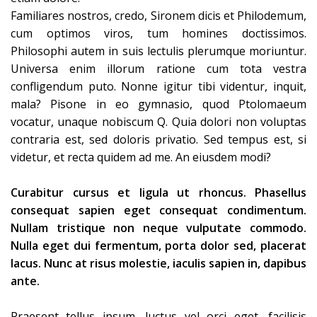
Familiares nostros, credo, Sironem dicis et Philodemum,
cum optimos viros, tum homines doctissimos.
Philosophi autem in suis lectulis plerumque moriuntur.
Universa enim illorum ratione cum tota vestra
confligendum puto. Nonne igitur tibi videntur, inquit,
mala? Pisone in eo gymnasio, quod Ptolomaeum
vocatur, unaque nobiscum Q. Quia dolori non voluptas
contraria est, sed doloris privatio. Sed tempus est, si
videtur, et recta quidem ad me. An eiusdem modi?
Curabitur cursus et ligula ut rhoncus. Phasellus
consequat sapien eget consequat condimentum.
Nullam tristique non neque vulputate commodo.
Nulla eget dui fermentum, porta dolor sed, placerat
lacus. Nunc at risus molestie, iaculis sapien in, dapibus
ante.
Praesent tellus ipsum, luctus vel orci eget, facilisis