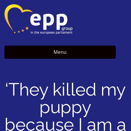
Menu
‘They killed my
puppy
because I am a