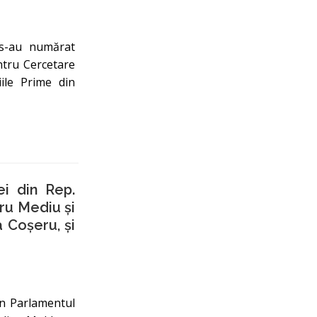
 s-au numărat
ntru Cercetare
iile Prime din
ei din Rep.
ru Mediu și
 Coșeru, și
în Parlamentul