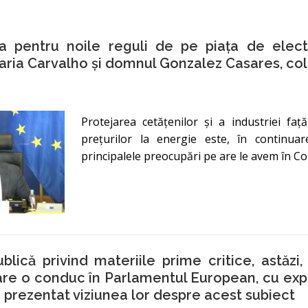
a pentru noile reguli de pe piața de electr
ia Carvalho și domnul Gonzalez Casares, col
Protejarea cetățenilor și a industriei faț
prețurilor la energie este, în continuar
principalele preocupări pe are le avem în Co
blică privind materiile prime critice, astăzi,
are o conduc în Parlamentul European, cu expe
 prezentat viziunea lor despre acest subiect