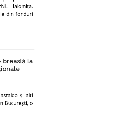
PNL Ialomița,
le din fonduri
 breaslă la
ționale
staldo și alți
 în București, o