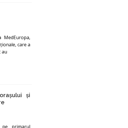
ța MedEuropa,
ționale, care a
t au
orașului și
re
, pe primarul