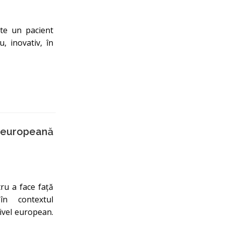
pte un pacient
 inovativ, în
a europeană
ru a face față
în contextul
ivel european.