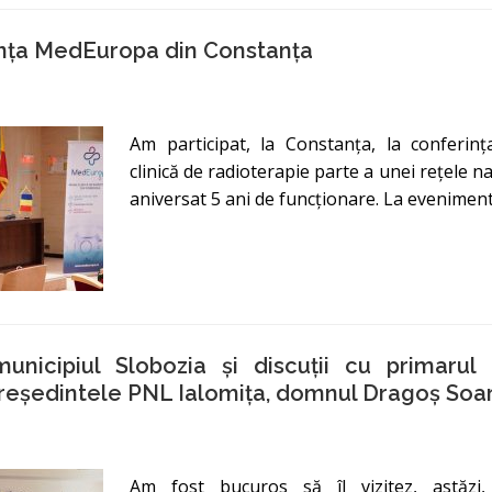
nța MedEuropa din Constanța
Am participat, la Constanța, la conferin
clinică de radioterapie parte a unei rețele na
aniversat 5 ani de funcționare. La evenimen
municipiul Slobozia și discuții cu primarul 
reședintele PNL Ialomița, domnul Dragoș Soa
Am fost bucuros să îl vizitez, astăzi