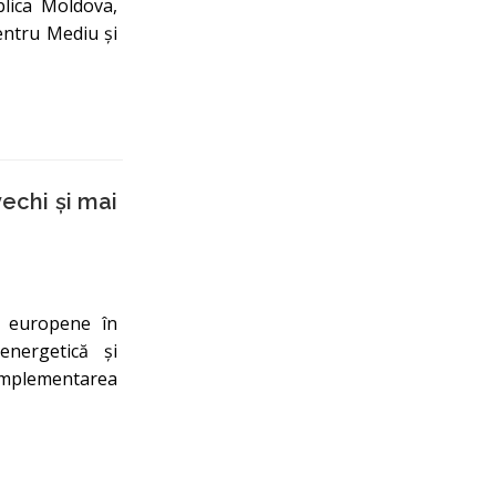
blica Moldova,
pentru Mediu și
echi și mai
le europene în
energetică și
implementarea