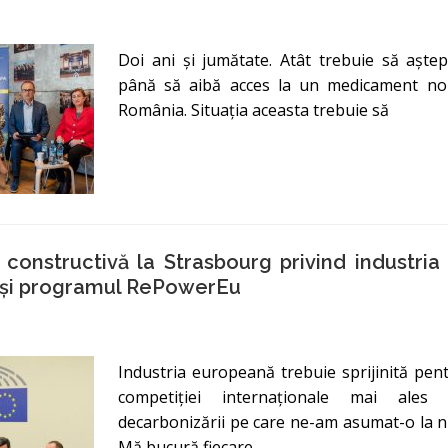
Doi ani și jumătate. Atât trebuie să aște
până să aibă acces la un medicament nou,
România. Situația aceasta trebuie să
constructivă la Strasbourg privind industri
 și programul RePowerEu
Industria europeană trebuie sprijinită pent
competiției internaționale mai ales 
decarbonizării pe care ne-am asumat-o la n
Mă bucură fiecare