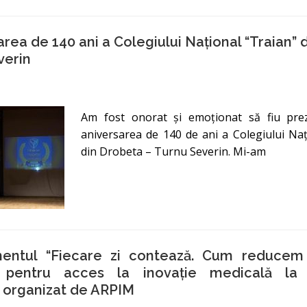
area de 140 ani a Colegiului Național “Traian” 
verin
Am fost onorat și emoționat să fiu prez
aniversarea de 140 de ani a Colegiului Naț
din Drobeta – Turnu Severin. Mi-am
entul “Fiecare zi contează. Cum reducem
e pentru acces la inovație medicală la 
 organizat de ARPIM