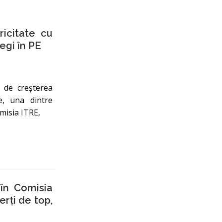
icitate cu
egi în PE
ă de creșterea
e, una dintre
misia ITRE,
 în Comisia
rți de top,